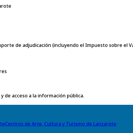
arote
porte de adjudicación (incluyendo el Impuesto sobre el Val
res
 y de acceso a la información pública.
Centros de Arte, Cultura y Turismo de Lanzarote