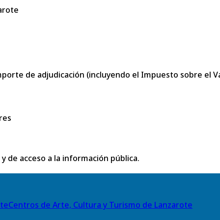
arote
porte de adjudicación (incluyendo el Impuesto sobre el Val
res
 y de acceso a la información pública.
Centros de Arte, Cultura y Turismo de Lanzarote