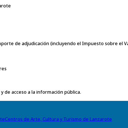
arote
porte de adjudicación (incluyendo el Impuesto sobre el Val
res
 y de acceso a la información pública.
Centros de Arte, Cultura y Turismo de Lanzarote