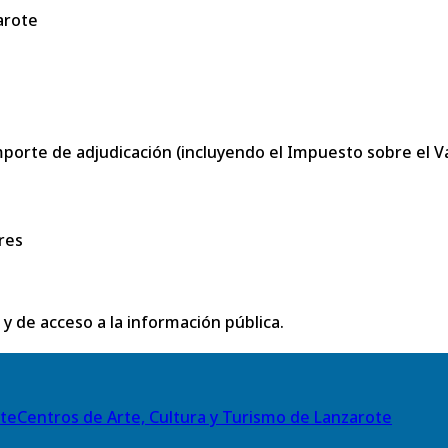
arote
porte de adjudicación (incluyendo el Impuesto sobre el Val
res
 y de acceso a la información pública.
Centros de Arte, Cultura y Turismo de Lanzarote