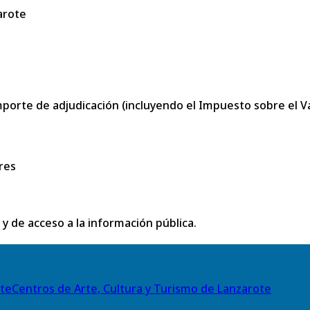
arote
porte de adjudicación (incluyendo el Impuesto sobre el Val
res
 y de acceso a la información pública.
Centros de Arte, Cultura y Turismo de Lanzarote