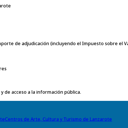
arote
porte de adjudicación (incluyendo el Impuesto sobre el Val
res
 y de acceso a la información pública.
Centros de Arte, Cultura y Turismo de Lanzarote