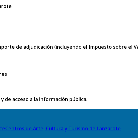
arote
porte de adjudicación (incluyendo el Impuesto sobre el Val
res
 y de acceso a la información pública.
Centros de Arte, Cultura y Turismo de Lanzarote