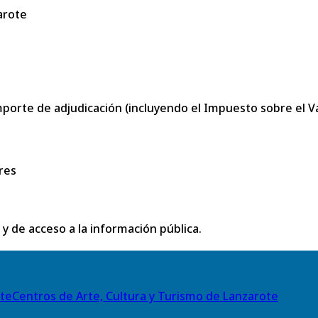
arote
porte de adjudicación (incluyendo el Impuesto sobre el Val
res
 y de acceso a la información pública.
Centros de Arte, Cultura y Turismo de Lanzarote