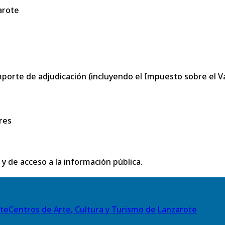
arote
porte de adjudicación (incluyendo el Impuesto sobre el Val
res
 y de acceso a la información pública.
Centros de Arte, Cultura y Turismo de Lanzarote