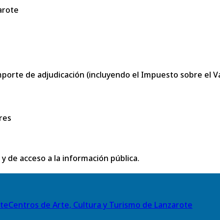
arote
porte de adjudicación (incluyendo el Impuesto sobre el Val
res
 y de acceso a la información pública.
Centros de Arte, Cultura y Turismo de Lanzarote