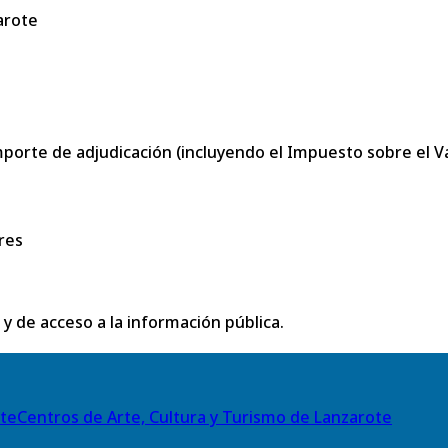
arote
porte de adjudicación (incluyendo el Impuesto sobre el Val
res
 y de acceso a la información pública.
Centros de Arte, Cultura y Turismo de Lanzarote