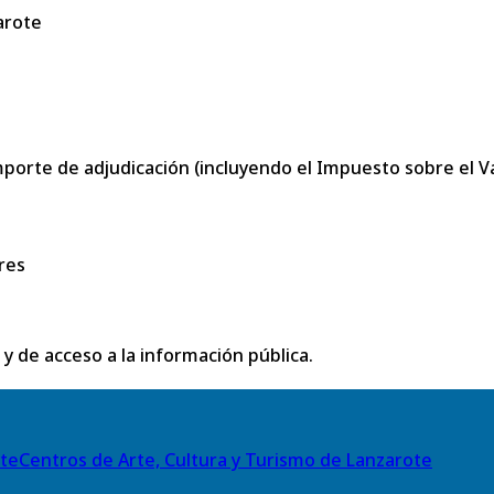
arote
porte de adjudicación (incluyendo el Impuesto sobre el Val
res
 y de acceso a la información pública.
Centros de Arte, Cultura y Turismo de Lanzarote