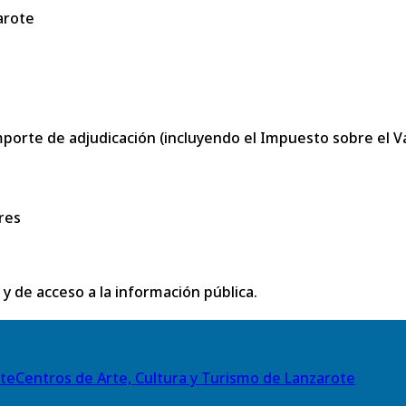
arote
porte de adjudicación (incluyendo el Impuesto sobre el Val
res
 y de acceso a la información pública.
Centros de Arte, Cultura y Turismo de Lanzarote