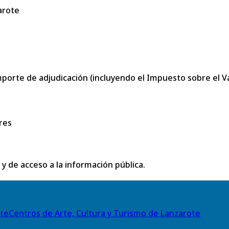
arote
porte de adjudicación (incluyendo el Impuesto sobre el Val
res
 y de acceso a la información pública.
Centros de Arte, Cultura y Turismo de Lanzarote