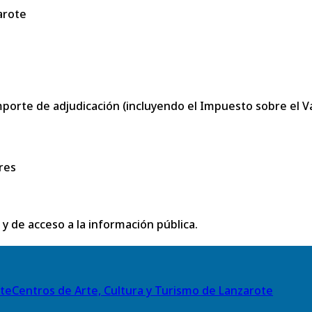
arote
porte de adjudicación (incluyendo el Impuesto sobre el Val
res
 y de acceso a la información pública.
Centros de Arte, Cultura y Turismo de Lanzarote