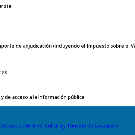
arote
porte de adjudicación (incluyendo el Impuesto sobre el Val
res
 y de acceso a la información pública.
Centros de Arte, Cultura y Turismo de Lanzarote