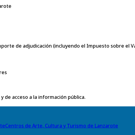
arote
porte de adjudicación (incluyendo el Impuesto sobre el Val
res
 y de acceso a la información pública.
Centros de Arte, Cultura y Turismo de Lanzarote