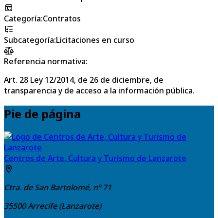
Categoría
:
Contratos
Subcategoría
:
Licitaciones en curso
Referencia normativa:
Art. 28 Ley 12/2014, de 26 de diciembre, de
transparencia y de acceso a la información pública.
Pie de página
Centros de Arte, Cultura y Turismo de Lanzarote
Ctra. de San Bartolomé, nº 71
35500
Arrecife (Lanzarote)