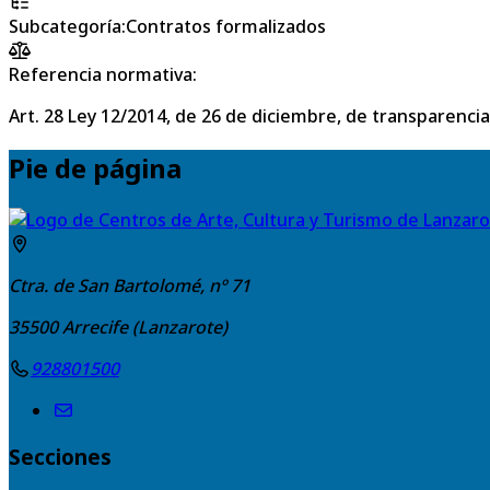
Subcategoría
:
Contratos formalizados
Referencia normativa:
Art. 28 Ley 12/2014, de 26 de diciembre, de transparencia
Pie de página
Ctra. de San Bartolomé, nº 71
35500
Arrecife (Lanzarote)
928801500
Secciones