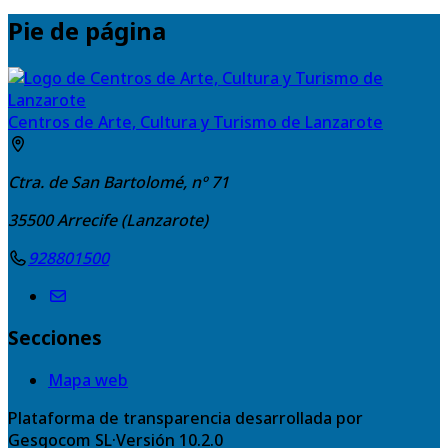
Pie de página
Centros de Arte, Cultura y Turismo de Lanzarote
Ctra. de San Bartolomé, nº 71
35500
Arrecife (Lanzarote)
928801500
Secciones
Mapa web
Plataforma de transparencia desarrollada por
Gesgocom SL
·
Versión
10.2.0