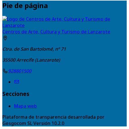
Pie de página
Centros de Arte, Cultura y Turismo de Lanzarote
Ctra. de San Bartolomé, nº 71
35500
Arrecife (Lanzarote)
928801500
Secciones
Mapa web
Plataforma de transparencia desarrollada por
Gesgocom SL
·
Versión
10.2.0